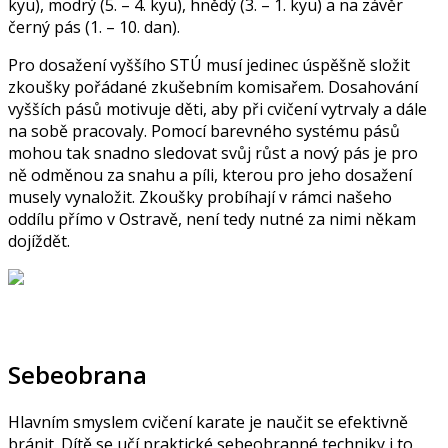
kyu), modrý (5. – 4. kyu), hnědý (3. – 1. kyu) a na závěr
černý pás (1. – 10. dan).
Pro dosažení vyššího STÚ musí jedinec úspěšně složit
zkoušky pořádané zkušebním komisařem. Dosahování
vyšších pásů motivuje děti, aby při cvičení vytrvaly a dále
na sobě pracovaly. Pomocí barevného systému pásů
mohou tak snadno sledovat svůj růst a nový pás je pro
ně odměnou za snahu a píli, kterou pro jeho dosažení
musely vynaložit. Zkoušky probíhají v rámci našeho
oddílu přímo v Ostravě, není tedy nutné za nimi někam
dojíždět.
Sebeobrana
Hlavním smyslem cvičení karate je naučit se efektivně
bránit. Dítě se učí praktické sebeobranné techniky i to,