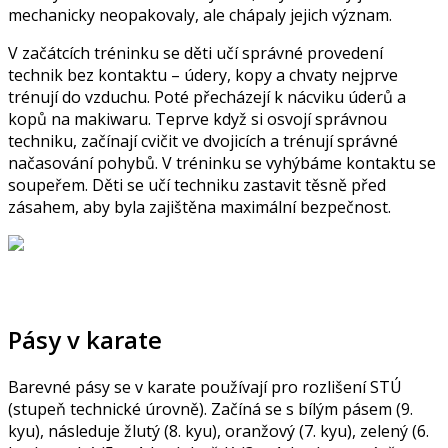
mechanicky neopakovaly, ale chápaly jejich význam.
V začátcích tréninku se děti učí správné provedení
technik bez kontaktu – údery, kopy a chvaty nejprve
trénují do vzduchu. Poté přecházejí k nácviku úderů a
kopů na makiwaru. Teprve když si osvojí správnou
techniku, začínají cvičit ve dvojicích a trénují správné
načasování pohybů. V tréninku se vyhýbáme kontaktu se
soupeřem. Děti se učí techniku zastavit těsně před
zásahem, aby byla zajištěna maximální bezpečnost.
Pásy v karate
Barevné pásy se v karate používají pro rozlišení STÚ
(stupeň technické úrovně). Začíná se s bílým pásem (9.
kyu), následuje žlutý (8. kyu), oranžový (7. kyu), zelený (6.