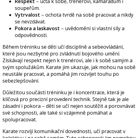
Respekt
– úcta k sobě, trenérovi, kamarádům i
soupeřům.
Vytrvalost
– ochota tvrdě na sobě pracovat a nikdy
se nevzdávat.
Pokora a laskavost
– uvědomění si vlastní síly a
odpovědnosti.
Během tréninku se děti učí disciplíně a sebeovládání,
které jsou nezbytné pro zvládnutí bojového umění.
Získávají respekt nejen k trenérovi, ale i k sobě samým a
svým spolužákům. Karate jim ukazuje, jak mohou na sobě
neustále pracovat, a pomáhá jim rozvíjet touhu po
sebezlepšování.
Důležitou součástí tréninku je i koncentrace, která je
klíčová pro precizní provedení technik. Stejně tak je ale
zásadní i pokora – děti se učí nejen soutěžit a porovnávat
své schopnosti, ale také si vzájemně pomáhat a
spolupracovat.
Karate rozvíjí komunikační dovednosti, učí pracovat v