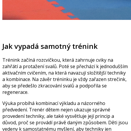
Jak vypadá samotný trénink
Trénink začíná rozcvičkou, která zahrnuje cviky na
zahřátí a protažení svalů. Poté se přechází k jednodušším
aktivačním cvičením, na která navazují složitější techniky
a kombinace. Na závěr tréninku je vždy zařazen strečink,
aby se předešlo zkracování svalů a podpořila se
regenerace.
Výuka probíhá kombinací výkladu a názorného
předvedení. Trenér dětem nejen ukazuje správné
provedení techniky, ale také vysvětluje její princip a
důvod, proč se provádí právě daným způsobem. Děti jsou
vedeny k samostatnému myšlení, aby techniky jen