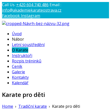
Call Us :
+420 604 740 486
Email :
info@akademiekarateostrava.cz
Facebook
Instagram
AKADEMIE KARATE OSTRAVA
Úvod
Profesionální výcvik tradičního karate
Nábor
Letní soustředění
O Karate
Instruktoři
Rozpis tréninků
Ceník
Galerie
Kontakty
Kalendář
Karate pro děti
Home
›
Tradiční karate
›
Karate pro děti