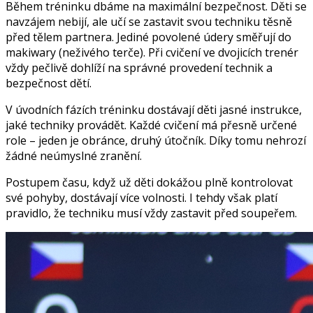
Během tréninku dbáme na maximální bezpečnost. Děti se
navzájem nebijí, ale učí se zastavit svou techniku těsně
před tělem partnera. Jediné povolené údery směřují do
makiwary (neživého terče). Při cvičení ve dvojicích trenér
vždy pečlivě dohlíží na správné provedení technik a
bezpečnost dětí.
V úvodních fázích tréninku dostávají děti jasné instrukce,
jaké techniky provádět. Každé cvičení má přesně určené
role – jeden je obránce, druhý útočník. Díky tomu nehrozí
žádné neúmyslné zranění.
Postupem času, když už děti dokážou plně kontrolovat
své pohyby, dostávají více volnosti. I tehdy však platí
pravidlo, že techniku musí vždy zastavit před soupeřem.