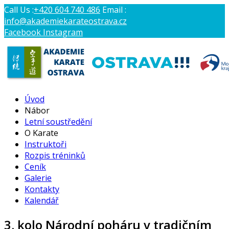
Call Us :
+420 604 740 486
Email :
info@akademiekarateostrava.cz
Facebook
Instagram
AKADEMIE KARATE OSTRAVA
Úvod
Profesionální výcvik tradičního karate
Nábor
Letní soustředění
O Karate
Instruktoři
Rozpis tréninků
Ceník
Galerie
Kontakty
Kalendář
3. kolo Národní poháru v tradičním