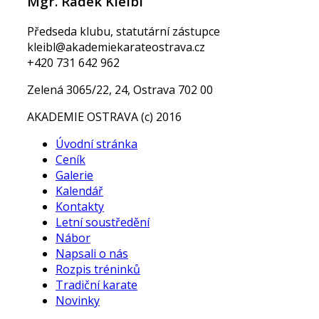
Mgr. Radek Kleibl
Předseda klubu, statutární zástupce
kleibl@akademiekarateostrava.cz
+420 731 642 962
Zelená 3065/22, 24, Ostrava 702 00
AKADEMIE OSTRAVA (c) 2016
Úvodní stránka
Ceník
Galerie
Kalendář
Kontakty
Letní soustředění
Nábor
Napsali o nás
Rozpis tréninků
Tradiční karate
Novinky