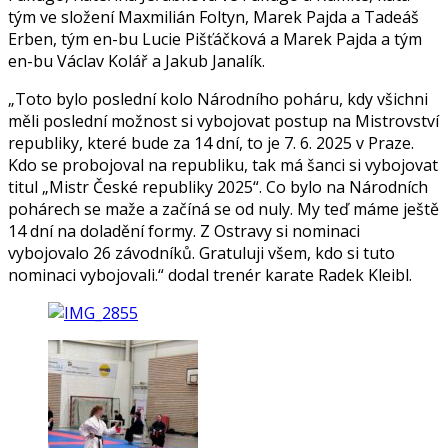
tým ve složení Maxmilián Foltyn, Marek Pajda a Tadeáš
Erben, tým en-bu Lucie Pišťáčková a Marek Pajda a tým
en-bu Václav Kolář a Jakub Janalík.
„Toto bylo poslední kolo Národního poháru, kdy všichni
měli poslední možnost si vybojovat postup na Mistrovství
republiky, které bude za 14 dní, to je 7. 6. 2025 v Praze.
Kdo se probojoval na republiku, tak má šanci si vybojovat
titul „Mistr České republiky 2025“. Co bylo na Národních
pohárech se maže a začíná se od nuly. My teď máme ještě
14 dní na doladění formy. Z Ostravy si nominaci
vybojovalo 26 závodníků. Gratuluji všem, kdo si tuto
nominaci vybojovali.“ dodal trenér karate Radek Kleibl.