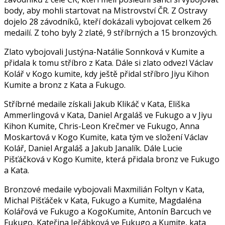
body, aby mohli startovat na Mistrovství ČR. Z Ostravy
dojelo 28 závodníků, kteří dokázali vybojovat celkem 26
medailí. Z toho byly 2 zlaté, 9 stříbrných a 15 bronzových.
Zlato vybojovali Justýna-Natálie Sonnková v Kumite a
přidala k tomu stříbro z Kata. Dále si zlato odvezl Václav
Kolář v Kogo kumite, kdy ještě přidal stříbro Jiyu Kihon
Kumite a bronz z Kata a Fukugo.
Stříbrné medaile získali Jakub Klikáč v Kata, Eliška
Ammerlingová v Kata, Daniel Argaláš ve Fukugo a v Jiyu
Kihon Kumite, Chris-Leon Krečmer ve Fukugo, Anna
Moskartová v Kogo Kumite, kata tým ve složení Václav
Kolář, Daniel Argaláš a Jakub Janalík. Dále Lucie
Pišťáčková v Kogo Kumite, která přidala bronz ve Fukugo
a Kata.
Bronzové medaile vybojovali Maxmilián Foltyn v Kata,
Michal Pišťáček v Kata, Fukugo a Kumite, Magdaléna
Kolářová ve Fukugo a KogoKumite, Antonín Barcuch ve
Fukugo, Kateřina Jeřábková ve Fukugo a Kumite, kata