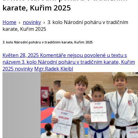
karate, Kuřim 2025
Home
›
novinky
›
3. kolo Národní poháru v tradičním
karate, Kuřim 2025
3. kolo Národní poháru v tradičním karate, Kuřim 2025
Květen 28, 2025
Komentáře nejsou povolené
u textu s
názvem 3. kolo Národní poháru v tradičním karate, Kuřim
2025
novinky
Mgr.Radek Kleibl