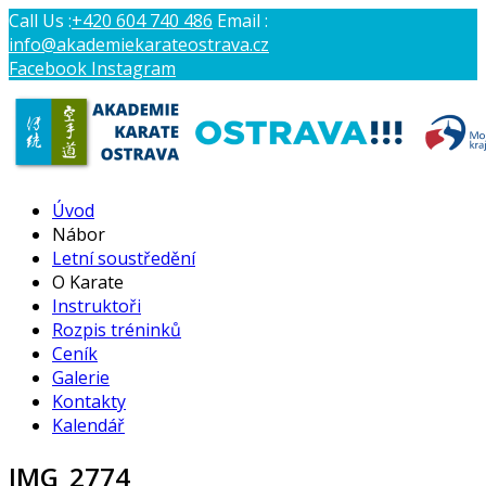
Call Us :
+420 604 740 486
Email :
info@akademiekarateostrava.cz
Facebook
Instagram
AKADEMIE KARATE OSTRAVA
Úvod
Profesionální výcvik tradičního karate
Nábor
Letní soustředění
O Karate
Instruktoři
Rozpis tréninků
Ceník
Galerie
Kontakty
Kalendář
IMG_2774