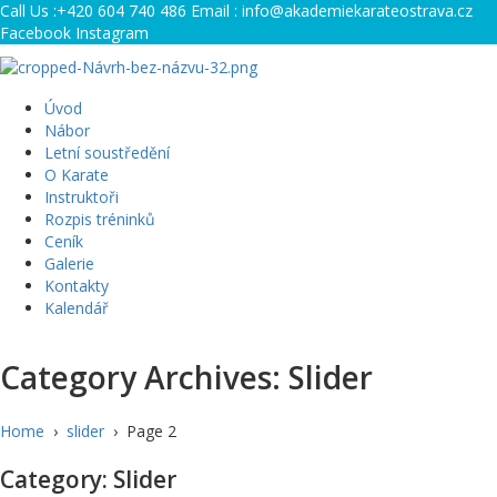
Call Us :
+420 604 740 486
Email :
info@akademiekarateostrava.cz
Facebook
Instagram
Úvod
AKADEMIE KARATE OSTRAVA
Profesionální výcvik tradičního karate
Nábor
Letní soustředění
O Karate
Instruktoři
Rozpis tréninků
Ceník
Galerie
Kontakty
Kalendář
Category Archives: Slider
Home
›
slider
›
Page 2
Category: Slider