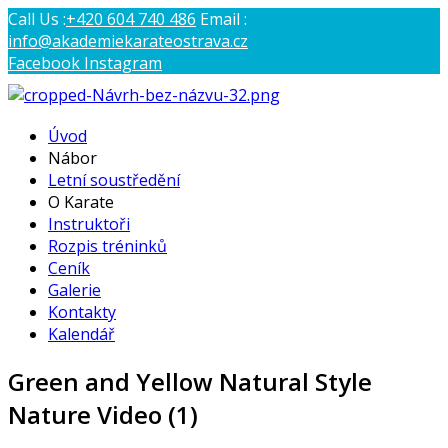
Call Us :
+420 604 740 486
Email :
info@akademiekarateostrava.cz
Facebook
Instagram
AKADEMIE KARATE OSTRAVA
Úvod
Profesionální výcvik tradičního karate
Nábor
Letní soustředění
O Karate
Instruktoři
Rozpis tréninků
Ceník
Galerie
Kontakty
Kalendář
Green and Yellow Natural Style
Nature Video (1)